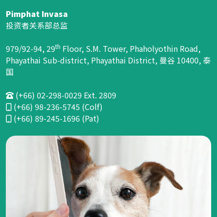
Pimphat Invasa
投资者关系部总监
th
979/92-94, 29
Floor, S.M. Tower, Phaholyothin Road,
Phayathai Sub-district, Phayathai District, 曼谷 10400, 泰
国
(+66) 02-298-0029 Ext. 2809
(+66) 98-236-5745 (Colf)
(+66) 89-245-1696 (Pat)