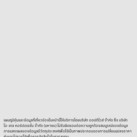
แผนภูมิหุ้นและข้อมูลที่เกี่ยวข้องในหน้านี้ให้บริการโดยบริษัท ออปติไวส์ จำกัด ซึ่ง บริษัท
ไอ-เทล คอร์ปอเรชั่น จำกัด (มหาชน) ไม่รับผิดชอบต่อความถูกต้องสมบูรณ์ของข้อมูล
การแสดงผลของข้อมูลมีวัตถุประสงค์เพื่อใช้เป็นภาพประกอบของการเปลี่ยนแปลงราคา
หุ้นและไม่ควรใช้เพื่อการตัดสินใจในการลงทุน